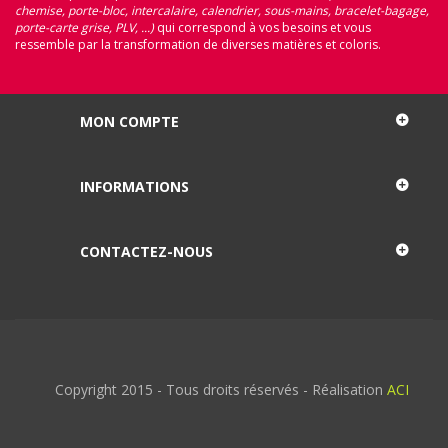
chemise, porte-bloc, intercalaire, calendrier, sous-mains, bracelet-bagage,
porte-carte grise, PLV, ...)
qui correspond à vos besoins et vous
ressemble par la transformation de diverses matières et coloris.
MON COMPTE
INFORMATIONS
CONTACTEZ-NOUS
Copyright 2015 - Tous droits réservés - Réalisation
ACI