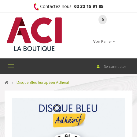
Contactez-nous
02 32 15 91 85
0
Voir Panier
Se connecter
Basculer
la
navigation
>
Disque Bleu Européen Adhésif