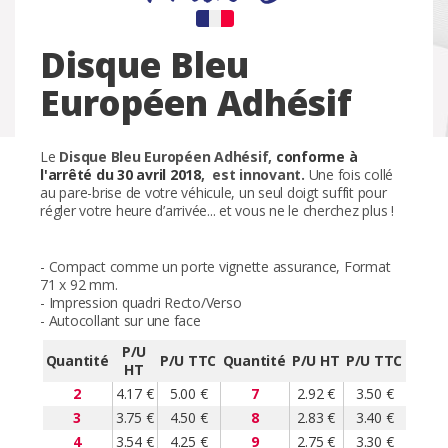
Disque Bleu
Européen Adhésif
Le
Disque Bleu Européen Adhésif,
conforme à
l'arrêté du 30 avril 2018
, est
innovant
.
Une fois collé
au pare-brise de votre véhicule, un seul doigt suffit pour
régler votre heure d’arrivée... et vous ne le cherchez plus !
- Compact comme un porte vignette assurance,
Format
71 x 92 mm.
- Impression quadri Recto/Verso
- Autocollant sur une face
P/U
Quantité
P/U TTC
Quantité
P/U HT
P/U TTC
HT
2
4.17 €
5.00 €
7
2.92 €
3.50 €
3
3.75 €
4.50 €
8
2.83 €
3.40 €
4
3.54 €
4.25 €
9
2.75 €
3.30 €