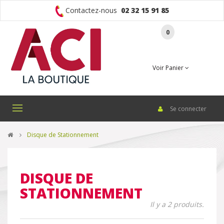
Contactez-nous
02 32 15 91 85
0
Voir Panier
Se connecter
Basculer
la
navigation
>
Disque de Stationnement
DISQUE DE
STATIONNEMENT
Il y a 2 produits.